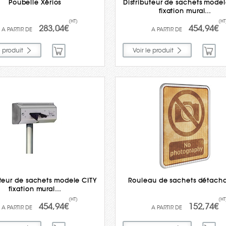
Poubelle Xérios
Distributeur de sachets model
fixation mural...
(HT)
(HT
283,04€
454,94€
e produit
Voir le produit
uteur de sachets modele CITY
Rouleau de sachets détach
fixation mural...
(HT)
(HT
454,94€
152,74€