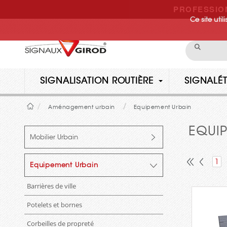
PROFESSIO
Ce site uti
SIGNALISATION ROUTIÈRE
SIGNALÉT
Aménagement urbain
Equipement Urbain
EQUI
Mobilier Urbain
1
Equipement Urbain
Barrières de ville
Potelets et bornes
Corbeilles de propreté