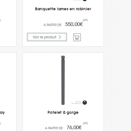
Banquette lames en robinier
)
(HT)
550,00€
Voir le produit
ray
Potelet à gorge
)
(HT)
76,00€