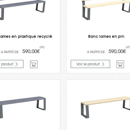
lames en plastique recyclé
Banc lames en pin
(HT)
(HT
590,00€
590,00€
e produit
Voir le produit