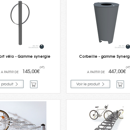
ort vélo - Gamme synergie
Corbeille - gamme Synerg
(HT)
(HT
145,00€
447,00€
e produit
Voir le produit