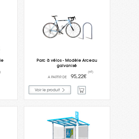
ie
Parc à vélos - Modèle Arceau
galvanisé
)
(HT)
95,22€
Voir le produit