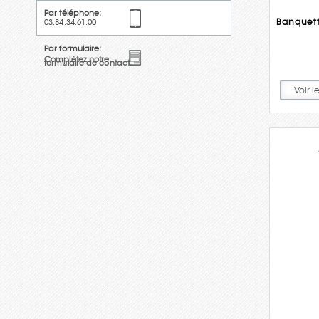
Par téléphone:
Banquett
03.84.34.61.00
Par formulaire:
Complétez notre
formulaire de contact.
Voir l