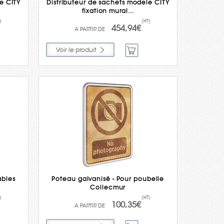
e CITY
Distributeur de sachets modele CITY
fixation mural...
)
(HT)
454,94€
Voir le produit
ables
Poteau galvanisé - Pour poubelle
Collecmur
)
(HT)
100,35€