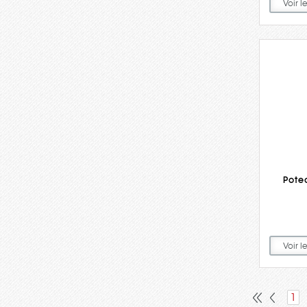
Voir l
Pote
Voir l
1