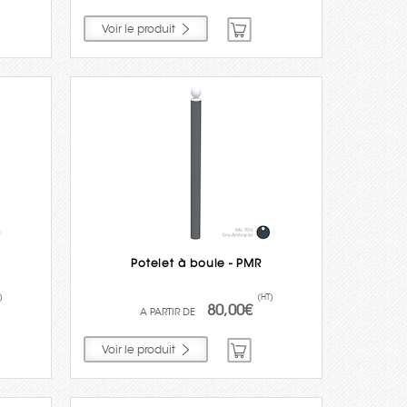
Voir le produit
Potelet à boule - PMR
)
(HT)
80,00€
Voir le produit