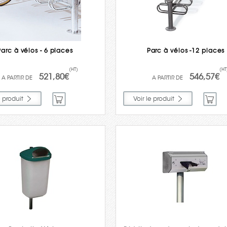
Parc à vélos - 6 places
Parc à vélos -12 places
(HT)
(HT
521,80€
546,57€
e produit
Voir le produit