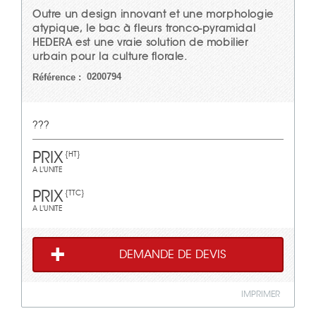
Outre un design innovant et une morphologie
atypique, le bac à fleurs tronco-pyramidal
HEDERA est une vraie solution de mobilier
urbain pour la culture florale.
0200794
Référence :
???
PRIX
{HT}
A L'UNITE
PRIX
{TTC}
A L'UNITE
DEMANDE DE DEVIS
IMPRIMER