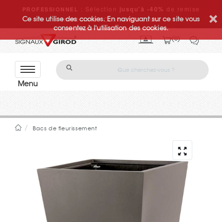
: Sélection
jusqu'à -40%
de remise
PROFESSIONNEL
Ce site utilise des cookies. En naviguant sur ce site vous
immédiate ! Connectez-vous.
consentez à l'utilisation des cookies.
0
Con
tact
ez-
nou
s
Bacs de fleurissement