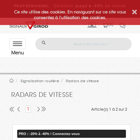
: Sélection
jusqu'à -40%
de remise
PROFESSIONNEL
Ce site utilise des cookies. En naviguant sur ce site vous
immédiate ! Connectez-vous.
consentez à l'utilisation des cookies.
0
Con
tact
ez-
nou
s
Signalisation routière
Radars de vitesse
RADARS DE VITESSE
1
Article(s) 1 à 2 sur 2
PRO : -20% à -40% ! Connectez-vous