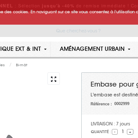
NNEL
: Sélection
jusqu'à -40%
de remise immédiate ! Co
lise des cookies. En naviguant sur ce site vous consentez à l'utilisation 
IQUE EXT & INT
AMÉNAGEMENT URBAIN
les
Bi-mât
Embase pour 
L'embase est destiné
0002999
Référence :
LIVRAISON : 7 jours
1
QUANTITÉ :