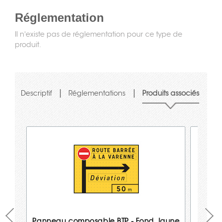
Réglementation
Il n'existe pas de réglementation pour ce type de
produit.
|
|
Descriptif
Réglementations
Produits associés
Panneau composable BTP - Fond Jaune