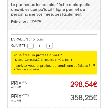
Le panneaux temporaire flèche à plaquette
amovibles compo'facil 1 ligne permet de
personnaliser vos messages facilement.
0154092
Référence :
LIVRAISON : 15 jours
QUANTITÉ :
1
Vous êtes un professionnel ?
( Mairie, Collectivité, Entreprise privée, Tp... )
(-15
Inscrivez-vous et profitez de conditions spéciales !
à 40% toute l'année)
PRIX
298,54€
{HT}
A L'UNITE
PRIX
358,25€
{TTC}
A L'UNITE