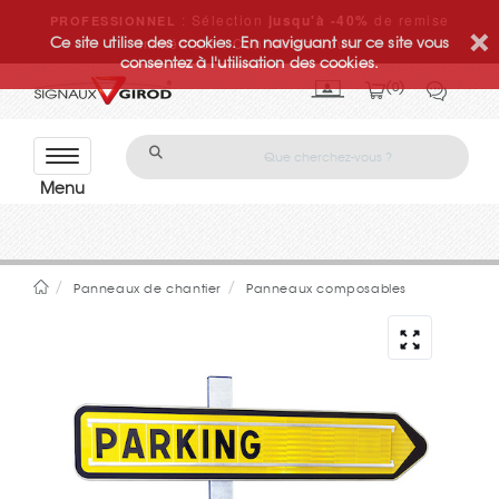
: Sélection
jusqu'à -40%
de remise
PROFESSIONNEL
Ce site utilise des cookies. En naviguant sur ce site vous
immédiate ! Connectez-vous.
consentez à l'utilisation des cookies.
0
Con
tact
ez-
nou
s
Panneaux de chantier
Panneaux composables