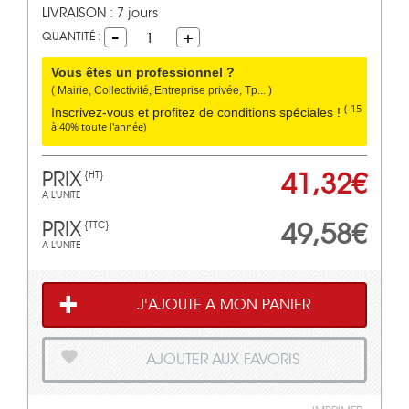
LIVRAISON : 7 jours
QUANTITÉ :
1
Vous êtes un professionnel ?
( Mairie, Collectivité, Entreprise privée, Tp... )
(-15
Inscrivez-vous et profitez de conditions spéciales !
à 40% toute l'année)
PRIX
41,32€
{HT}
A L'UNITE
PRIX
49,58€
{TTC}
A L'UNITE
J'AJOUTE A MON PANIER
AJOUTER AUX FAVORIS