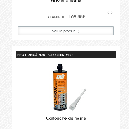
Pistolet à résine
(HT)
169,88€
Voir le produit
PRO : -20% à -40% ! Connectez-vous
Cartouche de résine