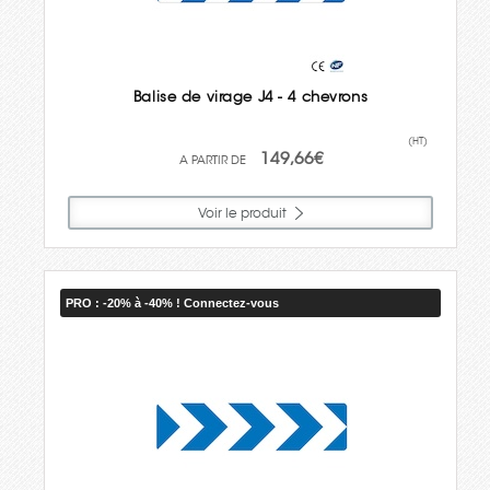
Balise de virage J4 - 4 chevrons
(HT)
149,66€
Voir le produit
PRO : -20% à -40% ! Connectez-vous