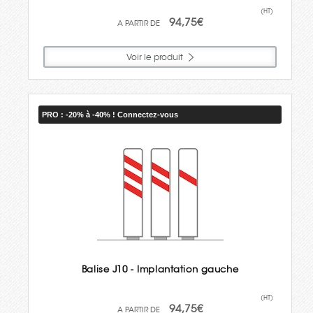
(HT)
94,75€
Voir le produit
PRO : -20% à -40% ! Connectez-vous
Balise J10 - Implantation gauche
(HT)
94,75€