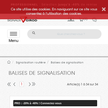
: Sélection
jusqu'à -40%
de remise
PROFESSIONNEL
Ce site utilise des cookies. En naviguant sur ce site vous
immédiate ! Connectez-vous.
consentez à l'utilisation des cookies.
0
Con
tact
ez-
nou
s
Signalisation routière
Balises de signalisation
BALISES DE SIGNALISATION
1
Article(s) 1 à 34 sur 34
PRO : -20% à -40% ! Connectez-vous