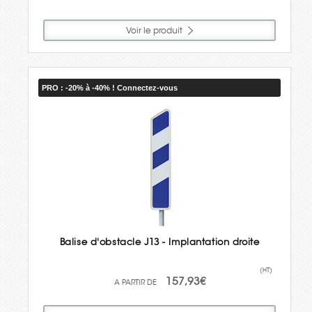
Voir le produit
PRO : -20% à -40% ! Connectez-vous
Balise d'obstacle J13 - Implantation droite
(HT)
157,93€