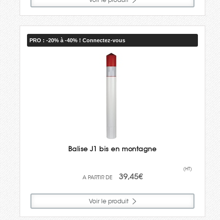
PRO : -20% à -40% ! Connectez-vous
Balise J1 bis en montagne
(HT)
39,45€
Voir le produit