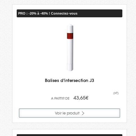
PRO : -20% à -40% ! Connectez-vous
Balises d'intersection J3
(HT)
43,65€
Voir le produit