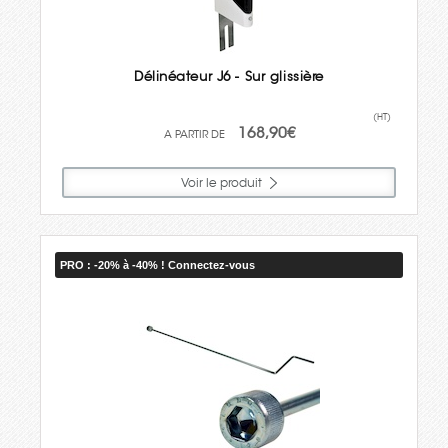
Délinéateur J6 - Sur glissière
(HT)
168,90€
Voir le produit
PRO : -20% à -40% ! Connectez-vous