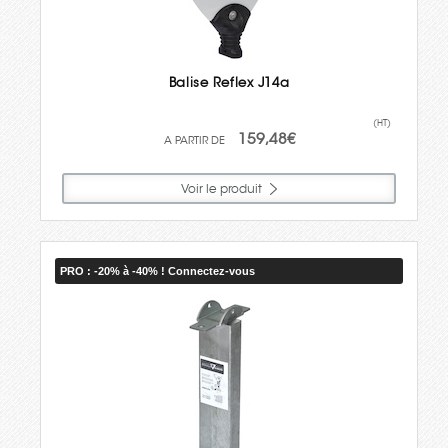
Balise Reflex J14a
(HT)
159,48€
Voir le produit
PRO : -20% à -40% ! Connectez-vous