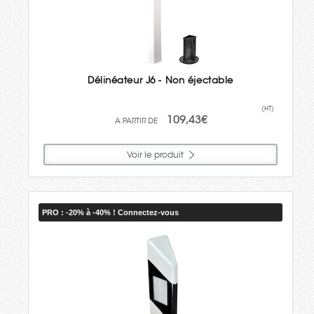
Délinéateur J6 - Non éjectable
(HT)
109,43€
Voir le produit
PRO : -20% à -40% ! Connectez-vous