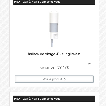
PRO : -20% à -40% ! Connectez-vous
Balises de virage J1- sur glissière
(HT)
39,47€
Voir le produit
PRO : -20% à -40% ! Connectez-vous