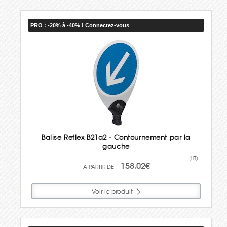
PRO : -20% à -40% ! Connectez-vous
Balise Reflex B21a2 - Contournement par la
gauche
(HT)
158,02€
Voir le produit