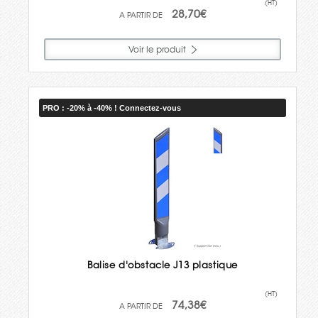
(HT)
28,70€
Voir le produit
PRO : -20% à -40% ! Connectez-vous
Balise d'obstacle J13 plastique
(HT)
74,38€