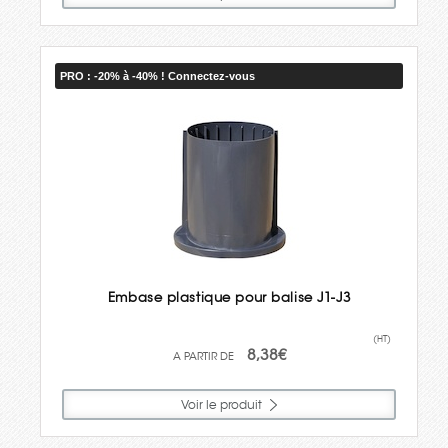
PRO : -20% à -40% ! Connectez-vous
Embase plastique pour balise J1-J3
(HT)
8,38€
Voir le produit