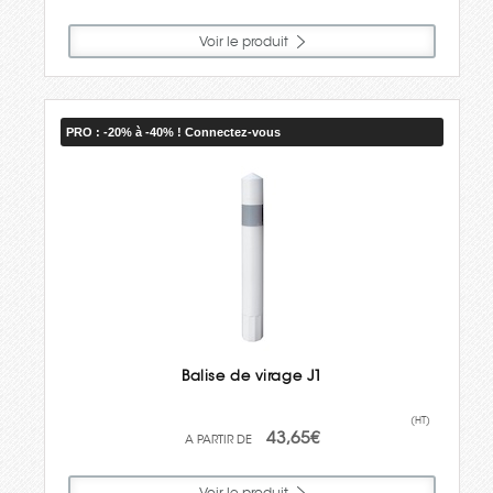
Voir le produit
PRO : -20% à -40% ! Connectez-vous
Balise de virage J1
(HT)
43,65€
Voir le produit