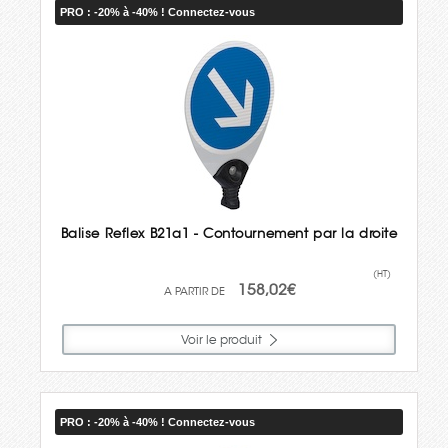
PRO : -20% à -40% ! Connectez-vous
Balise Reflex B21a1 - Contournement par la droite
(HT)
158,02€
Voir le produit
PRO : -20% à -40% ! Connectez-vous