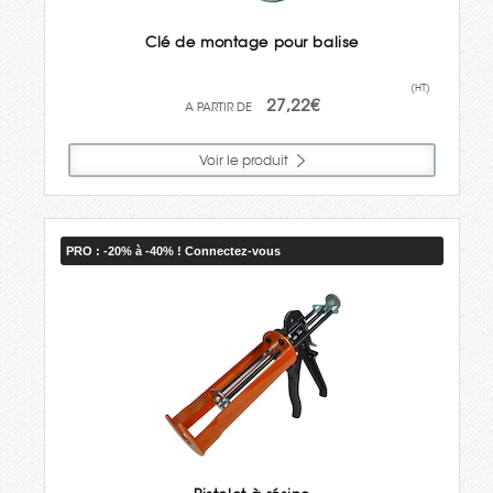
Clé de montage pour balise
(HT)
27,22€
Voir le produit
PRO : -20% à -40% ! Connectez-vous