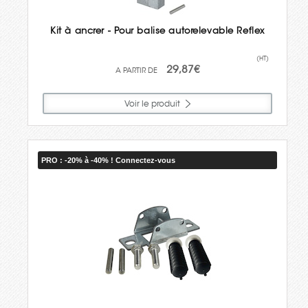
Kit à ancrer - Pour balise autorelevable Reflex
(HT)
29,87€
Voir le produit
PRO : -20% à -40% ! Connectez-vous