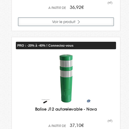
(HT)
36,92€
Voir le produit
PRO : -20% à -40% ! Connectez-vous
Balise J12 autorelevable - Nova
(HT)
37,10€