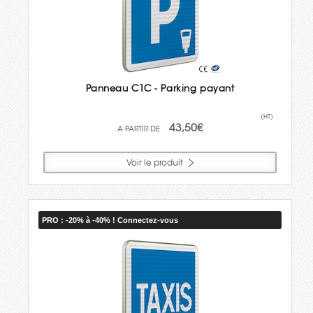
Panneau C1C - Parking payant
(HT)
43,50€
Voir le produit
PRO : -20% à -40% ! Connectez-vous