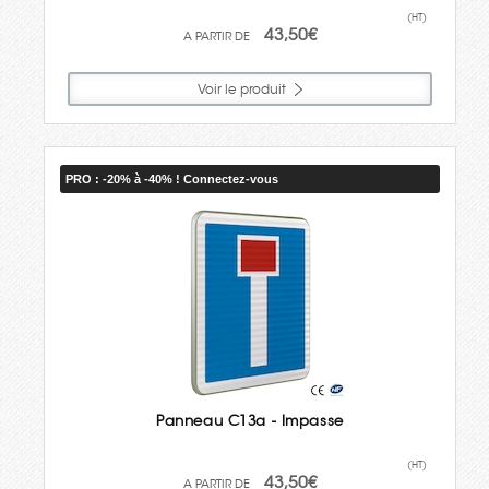
(HT)
43,50€
Voir le produit
PRO : -20% à -40% ! Connectez-vous
Panneau C13a - Impasse
(HT)
43,50€