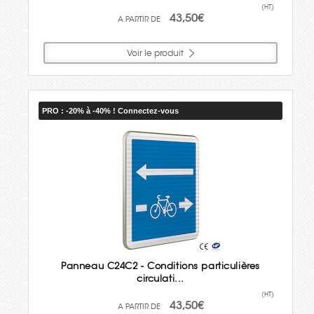
(HT)
43,50€
Voir le produit
PRO : -20% à -40% ! Connectez-vous
Panneau C24C2 - Conditions particulières
circulati...
(HT)
43,50€