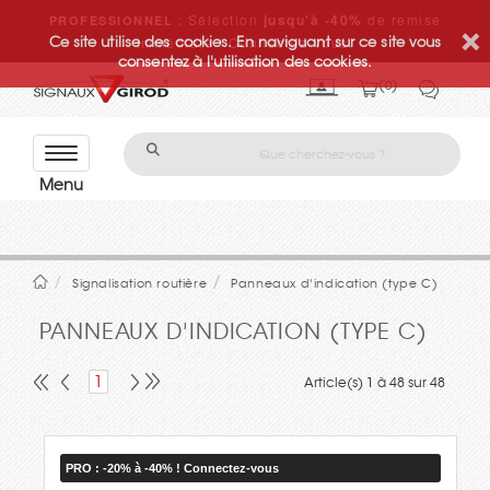
: Sélection
jusqu'à -40%
de remise
PROFESSIONNEL
Ce site utilise des cookies. En naviguant sur ce site vous
immédiate ! Connectez-vous.
consentez à l'utilisation des cookies.
0
Con
tact
ez-
nou
s
Signalisation routière
Panneaux d'indication (type C)
PANNEAUX D'INDICATION (TYPE C)
1
Article(s) 1 à 48 sur 48
PRO : -20% à -40% ! Connectez-vous