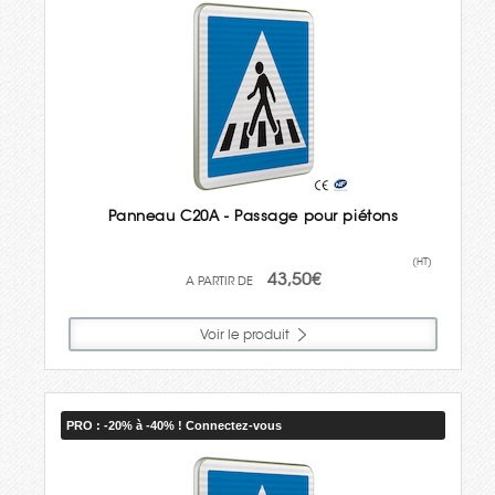
Panneau C20A - Passage pour piétons
(HT)
43,50€
Voir le produit
PRO : -20% à -40% ! Connectez-vous