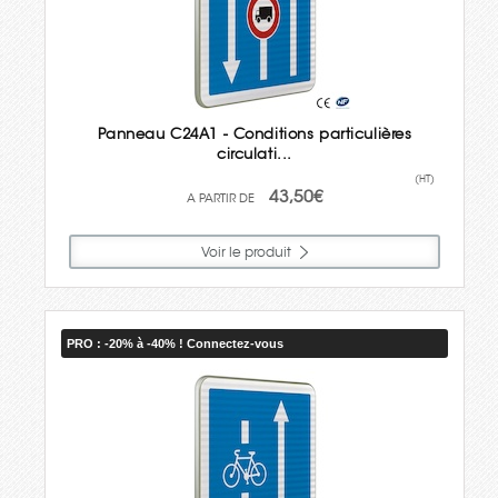
Panneau C24A1 - Conditions particulières
circulati...
(HT)
43,50€
Voir le produit
PRO : -20% à -40% ! Connectez-vous