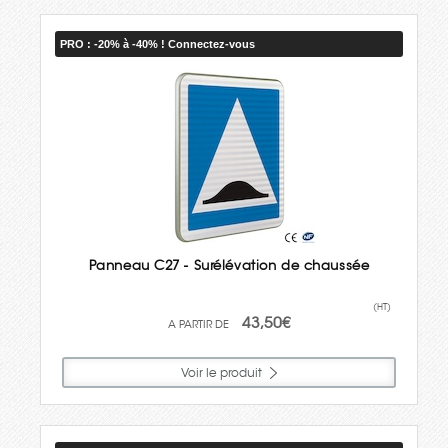
PRO : -20% à -40% ! Connectez-vous
Panneau C27 - Surélévation de chaussée
(HT)
43,50€
Voir le produit