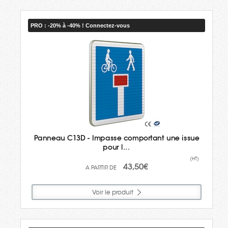
PRO : -20% à -40% ! Connectez-vous
Panneau C13D - Impasse comportant une issue
pour l...
(HT)
43,50€
Voir le produit