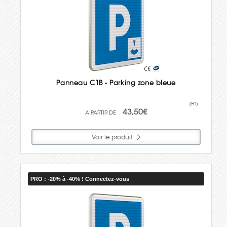
Panneau C1B - Parking zone bleue
(HT)
43,50€
Voir le produit
PRO : -20% à -40% ! Connectez-vous