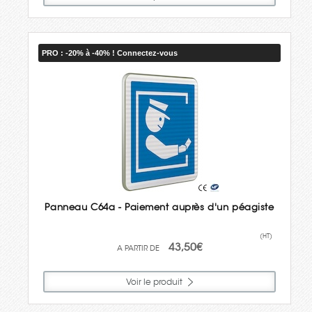
PRO : -20% à -40% ! Connectez-vous
Panneau C64a - Paiement auprès d'un péagiste
(HT)
43,50€
Voir le produit