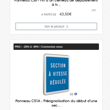
Panneau C30 - Fin d'un créneau de dépassement
à tr...
(HT)
43,50€
Voir le produit
PRO : -20% à -40% ! Connectez-vous
Panneau C51A - Présignalisation du début d'une
sec...