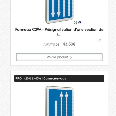
Panneau C29A - Présignalisation d'une section de
r...
(HT)
43,50€
Voir le produit
PRO : -20% à -40% ! Connectez-vous