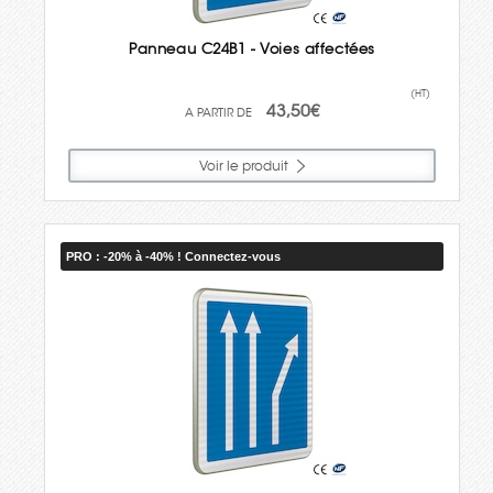
Panneau C24B1 - Voies affectées
(HT)
43,50€
Voir le produit
PRO : -20% à -40% ! Connectez-vous