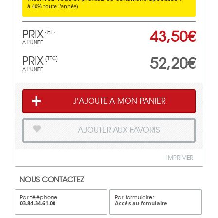
à 40% toute l'année)
PRIX
43,50€
{HT}
A L'UNITE
PRIX
52,20€
{TTC}
A L'UNITE
J'AJOUTE A MON PANIER
AJOUTER AUX FAVORIS
IMPRIMER
NOUS CONTACTEZ
Par téléphone:
Par formulaire:
03.84.34.61.00
Accès au fomulaire