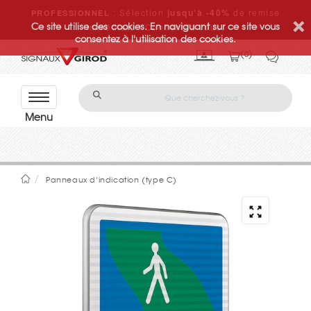
: Sélection
jusqu'à -40%
de remise
PROFESSIONNEL
Ce site utilise des cookies. En naviguant sur ce site vous
immédiate ! Connectez-vous.
consentez à l'utilisation des cookies.
0
Con
tact
ez-
nou
s
Panneaux d'indication (type C)