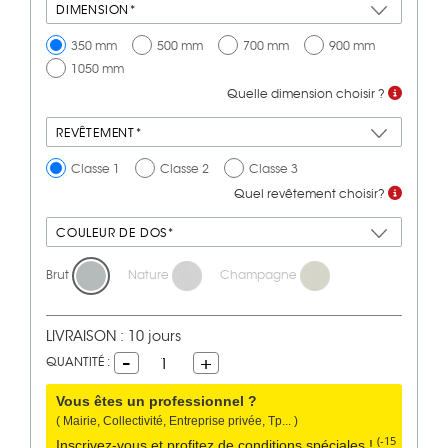
DIMENSION*
350 mm
500 mm
700 mm
900 mm
1050 mm
Quelle dimension choisir ?
REVÊTEMENT*
Classe 1
Classe 2
Classe 3
Quel revêtement choisir?
COULEUR DE DOS*
Brut
Nature
Champagne
LIVRAISON : 10 jours
QUANTITÉ :
1
Vous êtes un professionnel ?
( Mairie, Collectivité, Entreprise privée, Tp... )
(-15
Inscrivez-vous et profitez de conditions spéciales !