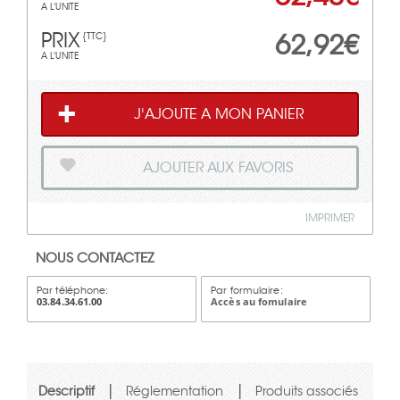
A L'UNITE
PRIX
62,92€
{TTC}
A L'UNITE
J'AJOUTE A MON PANIER
AJOUTER AUX FAVORIS
IMPRIMER
NOUS CONTACTEZ
Par téléphone:
Par formulaire:
03.84.34.61.00
Accès au fomulaire
|
|
Descriptif
Réglementation
Produits associés