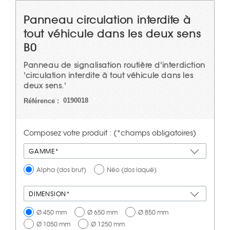
Panneau circulation interdite à
tout véhicule dans les deux sens
B0
Panneau de signalisation routière d'interdiction
'circulation interdite à tout véhicule dans les
deux sens.'
0190018
Référence :
Composez votre produit : (*champs obligatoires)
GAMME*
Alpha (dos brut)
Néo (dos laqué)
DIMENSION*
Ø 450 mm
Ø 650 mm
Ø 850 mm
Ø 1050 mm
Ø 1250 mm