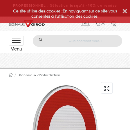
: Sélection
jusqu'à -40%
de remise
PROFESSIONNEL
Ce site utilise des cookies. En naviguant sur ce site vous
immédiate ! Connectez-vous.
consentez à l'utilisation des cookies.
0
Con
tact
ez-
nou
s
Panneaux d'interdiction