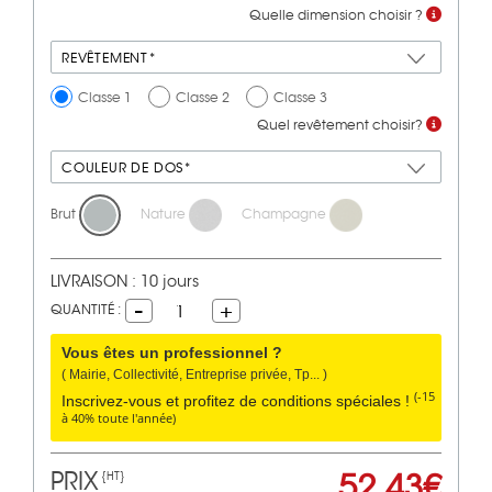
Quelle dimension choisir ?
REVÊTEMENT*
Classe 1
Classe 2
Classe 3
Quel revêtement choisir?
COULEUR DE DOS*
Brut
Nature
Champagne
LIVRAISON : 10 jours
QUANTITÉ :
1
Vous êtes un professionnel ?
( Mairie, Collectivité, Entreprise privée, Tp... )
(-15
Inscrivez-vous et profitez de conditions spéciales !
à 40% toute l'année)
PRIX
52,43€
{HT}