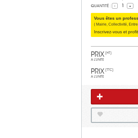
1
QUANTITÉ :
Vous êtes un profes
( Mairie, Collectivité, Entre
Inscrivez-vous et profi
PRIX
{HT}
A L'UNITE
PRIX
{TTC}
A L'UNITE