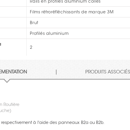
Rails en profilés aluminium collés
Films rétroréfléchissants de marque 3M
Brut
Profilés aluminium
a
2
|
EMENTATION
PRODUITS ASSOCIÉ
on Routière
auche)
ait respectivement à l'aide des panneaux B2a ou B2b.