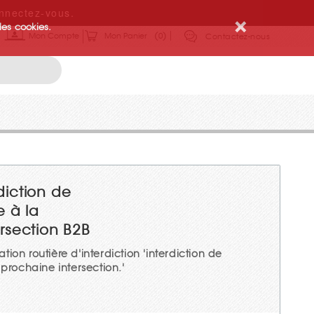
nnectez-vous.
des cookies.
Mon Compte
Mon Panier
0
Contactez-nous
diction de
e à la
rsection B2B
ion routière d'interdiction 'interdiction de
 prochaine intersection.'