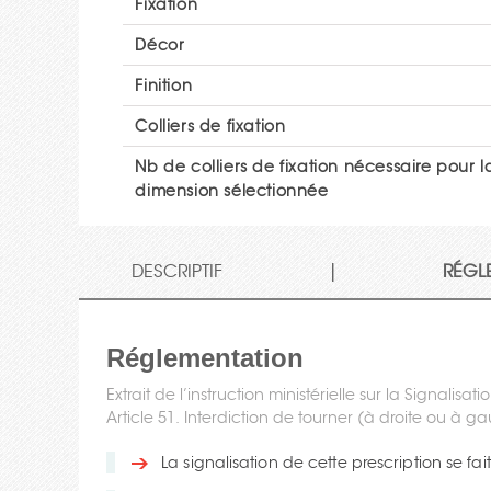
Fixation
Décor
Finition
Colliers de fixation
Nb de colliers de fixation nécessaire pour l
dimension sélectionnée
|
DESCRIPTIF
RÉGL
Réglementation
Extrait de l’instruction ministérielle sur la Signalisati
Article 51. Interdiction de tourner (à droite ou à g
La signalisation de cette prescription se f