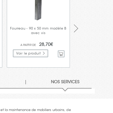
Fourreau - 90 x 50 mm modèle B
Support Ø 60 mm 
avec vis
3000 m
28,70€
54
Voir le produit
Voir le produit
|
S
NOS SERVICES
n et la maintenance de mobiliers urbains, de