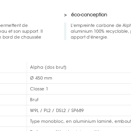
éco-conception
L'empreinte carbone de Alpha a été réduite au maximum :
eau et son support. Il
aluminium 100% recyclable, 
en bord de chaussée
apport d'énergie.
Alpha (dos brut)
Ø 450 mm
Classe 1
Brut
W9L / PL2 / DSL2 / SP689
Type monobloc, en aluminium laminé, embout