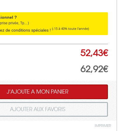
sionnel ?
prise privée, Tp... )
(-15 à 40% toute l'année)
tez de conditions spéciales !
52,43€
62,92€
J'AJOUTE A MON PANIER
AJOUTER AUX FAVORIS
IMPRIMER