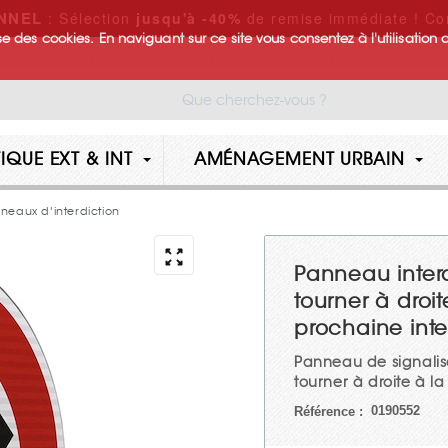
NNEL
: Sélection
jusqu'à -40%
de remise immédiate ! Co
lise des cookies. En naviguant sur ce site vous consentez à l'utilisation 
IQUE EXT & INT
AMÉNAGEMENT URBAIN
neaux d'interdiction
Panneau inter
tourner à droit
prochaine inte
Panneau de signalisat
tourner à droite à la
0190552
Référence :