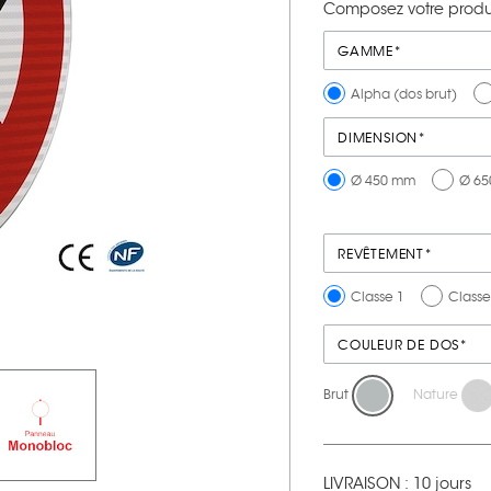
Composez votre produi
GAMME*
Alpha (dos brut)
DIMENSION*
Ø 450 mm
Ø 6
REVÊTEMENT*
Classe 1
Classe
COULEUR DE DOS*
Brut
Nature
LIVRAISON : 10 jours