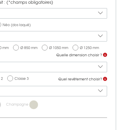
t : (*champs obligatoires)
Néo (dos laqué)
50 mm
Ø 850 mm
Ø 1050 mm
Ø 1250 mm
Quelle dimension choisir ?
 2
Classe 3
Quel revêtement choisir?
Champagne